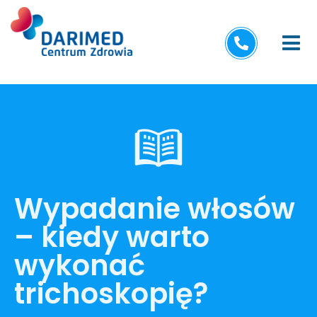
Wypadanie włosów
– kiedy warto
wykonać
trichoskopię?