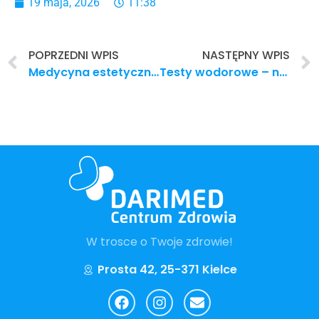
19 maja, 2026
11:38
POPRZEDNI WPIS
NASTĘPNY WPIS
Medycyna estetyczna Kielce – lek. Karolina Pasierb
Testy wodorowe – na czym polega badanie i kiedy warto je wykonać?
W trosce o Twoje zdrowie!
Prosta 42, 25-371 Kielce