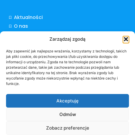
Aktualności
O nas
Oferty pracy
Zarządzaj zgodą
Dokumenty do pobrania
Kontakt
Aby zapewnić jak najlepsze wrażenia, korzystamy z technologii, takich
jak pliki cookie, do przechowywania i/lub uzyskiwania dostępu do
informacji o urządzeniu. Zgoda na te technologie pozwoli nam
NIP: 6572908867
przetwarzać dane, takie jak zachowanie podczas przeglądania lub
Otwórz pasek narzędzi
unikalne identyfikatory na tej stronie. Brak wyrażenia zgody lub
KRS: 0000440572
wycofanie zgody może niekorzystnie wpłynąć na niektóre cechy i
REGON: 260654409
funkcje.
Polityka prywatności
Akceptuję
Polityka plików cookies
Odmów
DARIMED © 2025. Wszelkie prawa zastrzeżone.
Zobacz preferencje
Projekt i wykonanie:
GEPARD.MEDIA