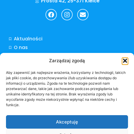
Prosta 42, 25-371 Kielce
Aktualności
O nas
Oferty pracy
Zarządzaj zgodą
Dokumenty do pobrania
Kontakt
Aby zapewnić jak najlepsze wrażenia, korzystamy z technologii, takich
jak pliki cookie, do przechowywania i/lub uzyskiwania dostępu do
informacji o urządzeniu. Zgoda na te technologie pozwoli nam
NIP: 6572908867
przetwarzać dane, takie jak zachowanie podczas przeglądania lub
unikalne identyfikatory na tej stronie. Brak wyrażenia zgody lub
KRS: 0000440572
Otwórz pasek narzędzi
wycofanie zgody może niekorzystnie wpłynąć na niektóre cechy i
REGON: 260654409
funkcje.
Polityka prywatności
Akceptuję
Polityka plików cookies