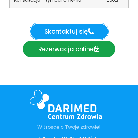
Konsultacja + tympanometria
250zł
Skontaktuj się
Rezerwacja online
W trosce o Twoje zdrowie!